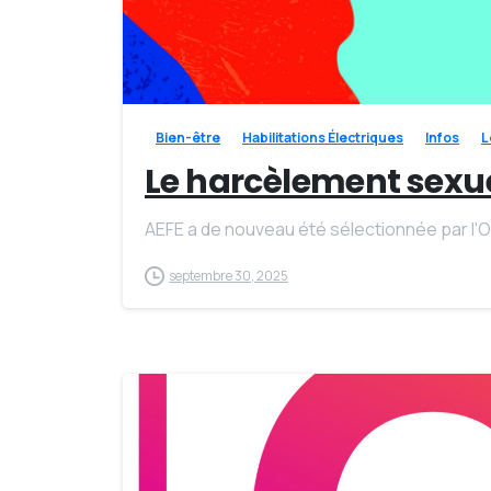
Bien-être
Habilitations Électriques
Infos
L
Le harcèlement sexue
AEFE a de nouveau été sélectionnée par l'O
septembre 30, 2025