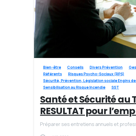
Bien-être
Conseils
Divers Prévention
Ges
Référents
Risques Psycho-Sociaux (RPS)
Sécurité, Prévention, Législation sociale Engins d
Sensibilisation au Risque Incendie
SST
Santé et Sécurité au 
RESULTAT pour l’emp
Préparer ses entretiens annuels et professi