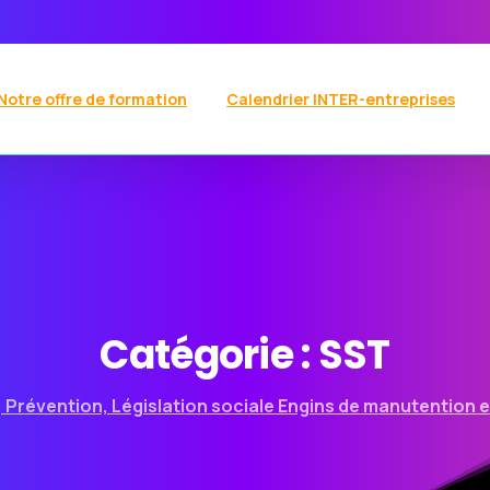
Notre offre de formation
Calendrier INTER-entreprises
Catégorie :
SST
 Prévention, Législation sociale Engins de manutention e