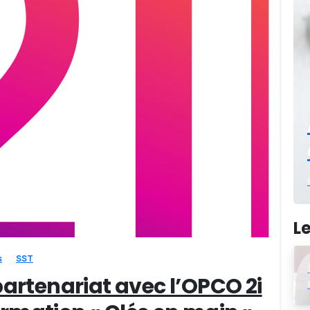
-
Le
s
SST
rtenariat avec l’OPCO 2i