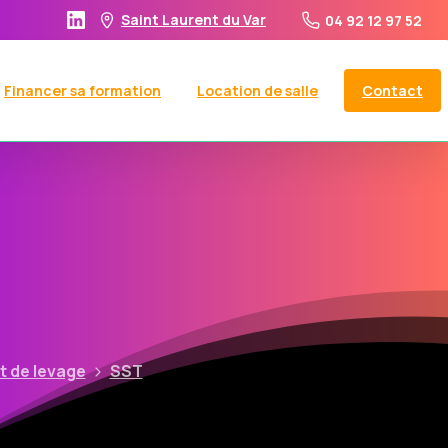
Saint Laurent du Var
04 92 12 97 52
Contact
Financer sa formation
Location de salle
t de levage
SST