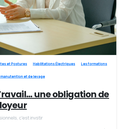
-
tes et Postures
Habilitations Électriques
Les formations
e manutention et de levage
Travail… une obligation de
loyeur
onnels, c'est invstir