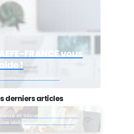
AEFE-FRANCE vous
aide !
Commencez maintentant
s derniers articles
Santé et Sécurité au Travail…
-
une obligation de RESULTAT
pour l’employeur