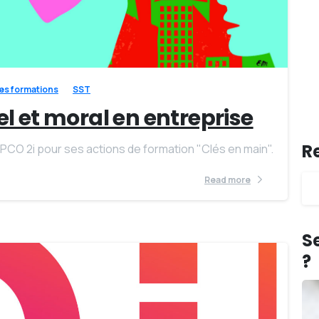
-
es formations
SST
l et moral en entreprise
R
PCO 2i pour ses actions de formation "Clés en main".
Read more
Se
?