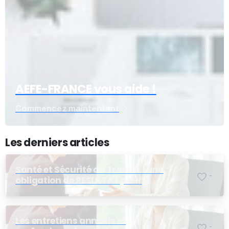
AEFE-FRANCE vous aide !
Commencez maintentant
Les derniers articles
Santé et Sécurité au Travail… une
-
obligation de RESULTAT pour
l’employeur
Les entretiens annuels et
-