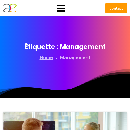
contact
Étiquette :
Management
Home
Management