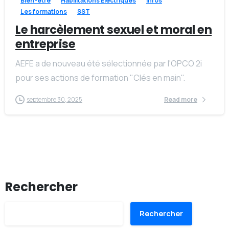
Bien-être
Habilitations Électriques
Infos
Les formations
SST
Le harcèlement sexuel et moral en
entreprise
AEFE a de nouveau été sélectionnée par l'OPCO 2i
pour ses actions de formation "Clés en main".
septembre 30, 2025
Read more
Rechercher
Rechercher