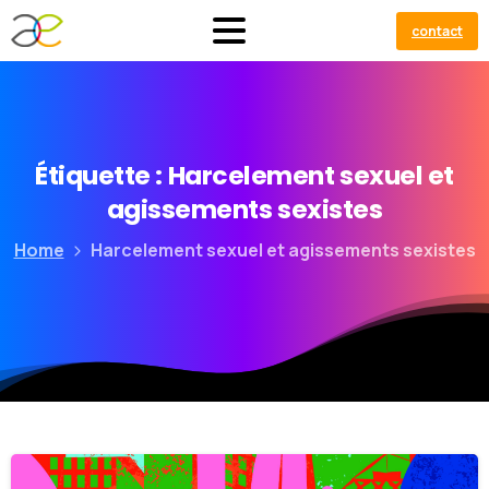
contact
Étiquette :
Harcelement
sexuel
et
agissements
sexistes
Home
Harcelement sexuel et agissements sexistes