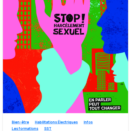
-
Bien-être
Habilitations Électriques
Infos
Les formations
SST