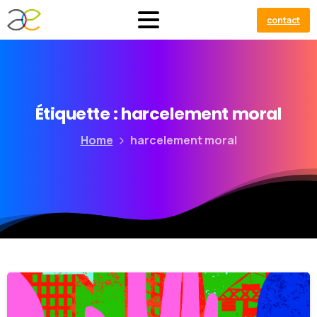
contact
Étiquette :
harcelement
moral
Home
harcelement moral