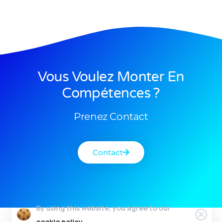
Vous Voulez Monter En
Compétences ?
Prenez Contact
Contact
By using this website, you agree to our
cookie policy.