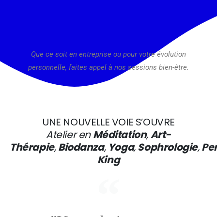
Que ce soit en entreprise ou pour votre évolution
personnelle, faites appel à nos sessions bien-être.
UNE NOUVELLE VOIE S’OUVRE
Atelier en
Méditation
,
Art-
Thérapie
,
Biodanza
,
Yoga
,
Sophrologie
,
Pe
King